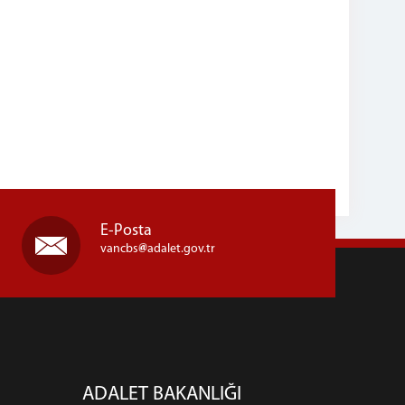
E-Posta
vancbs
adalet.gov.tr
ADALET BAKANLIĞI