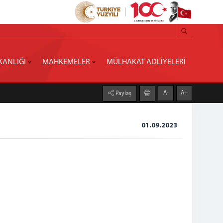
KANLIĞI
MAHKEMELER
MÜLHAKAT ADLİYELERİ
A-
A+
Paylaş
01.09.2023