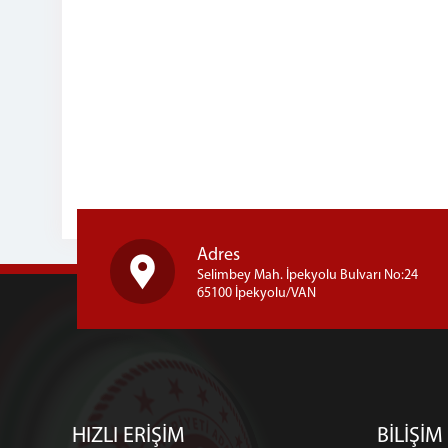
Adres
Selimbey Mah. İpekyolu Bulvarı No:24
65100 İpekyolu/VAN
HIZLI ERİŞİM
BİLİŞİM