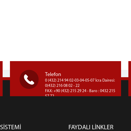
Telefon
0 (432) 214 94 02-03-04-05-07 İcra Dairesi:
0(432) 216 08 02 - 22
FAX: +90 (432) 215 29 24 - Baro : 0432 215
57 72
 SİSTEMİ
FAYDALI LİNKLER