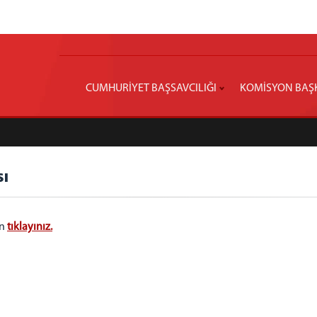
CUMHURİYET BAŞSAVCILIĞI
KOMİSYON BAŞ
sı
in
tıklayınız.