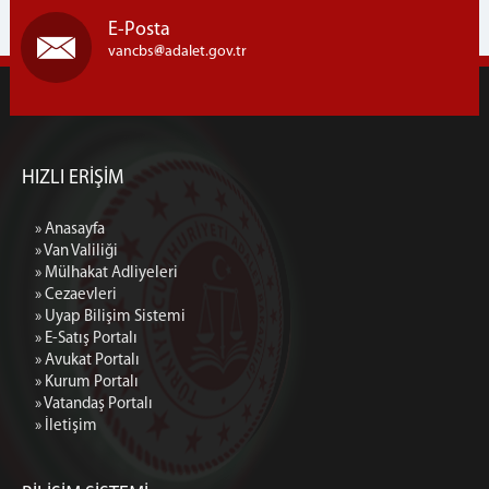
E-Posta
vancbs
adalet.gov.tr
HIZLI ERİŞİM
» Anasayfa
» Van Valiliği
» Mülhakat Adliyeleri
» Cezaevleri
» Uyap Bilişim Sistemi
» E-Satış Portalı
» Avukat Portalı
» Kurum Portalı
» Vatandaş Portalı
» İletişim