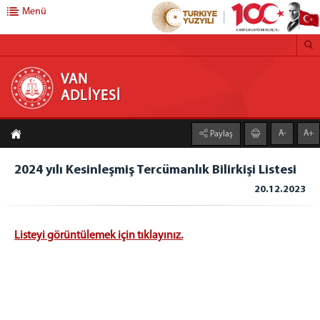
Menü
VAN ADLİYESİ
VAN
ADLİYESİ
CUMHURİYET BAŞSAVCILIĞI
A-
A+
Paylaş
CUMHURİYET BAŞSAVCISI
CUMHURİYET BAŞSAVCI VEKİLİ
2024 yılı Kesinleşmiş Tercümanlık Bilirkişi Listesi
CUMHURİYET SAVCILARI
20.12.2023
CUMHURİYET BAŞSAVCILIĞI BİRİMLERİ
KOMİSYON BAŞKANLIĞI
Listeyi görüntülemek için tıklayınız.
KOMİSYON BAŞKANI
KOMİSYON ÜYELERİ
HAKİMLER
İZİNLİ HAKİMLER