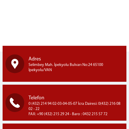
MAHKEMELER
CEZA MAHKEMELERİ
HUKUK MAHKEMELERİ
MÜLHAKAT ADLİYELERİ
Adres
Selimbey Mah. İpekyolu Bulvarı No:24 65100
İpekyolu/VAN
Telefon
0 (432) 214 94 02-03-04-05-07 İcra Dairesi: 0(432) 216 08
02 - 22
FAX: +90 (432) 215 29 24 - Baro : 0432 215 57 72