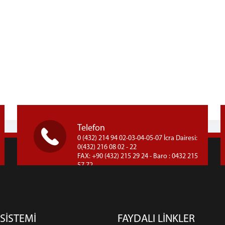
Telefon
0 (432) 214 94 02-03-04-05-07 İcra Dairesi:
0(432) 216 08 02 - 22
FAX: +90 (432) 215 29 24 - Baro : 0432 215
57 72
 SİSTEMİ
FAYDALI LİNKLER