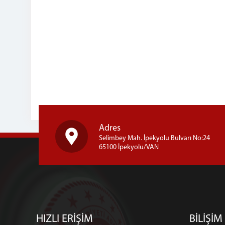
Adres
Selimbey Mah. İpekyolu Bulvarı No:24
65100 İpekyolu/VAN
HIZLI ERİŞİM
BİLİŞİM