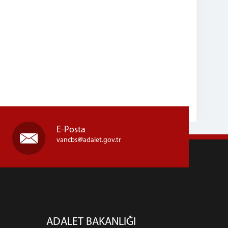
E-Posta
vancbs
adalet.gov.tr
ADALET BAKANLIĞI