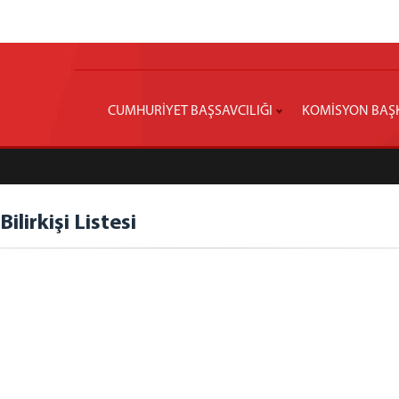
CUMHURİYET BAŞSAVCILIĞI
KOMİSYON BAŞ
ilirkişi Listesi