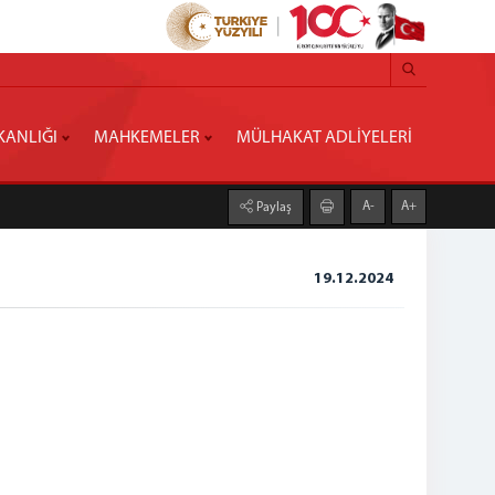
KANLIĞI
MAHKEMELER
MÜLHAKAT ADLİYELERİ
A-
A+
Paylaş
19.12.2024