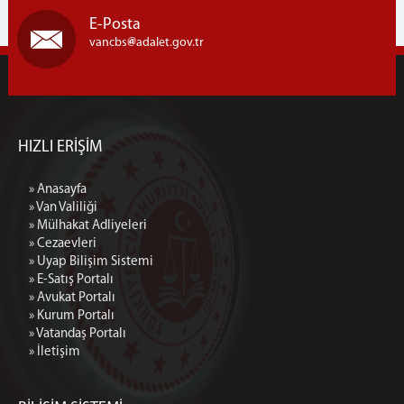
E-Posta
vancbs
adalet.gov.tr
HIZLI ERİŞİM
» Anasayfa
» Van Valiliği
» Mülhakat Adliyeleri
» Cezaevleri
» Uyap Bilişim Sistemi
» E-Satış Portalı
» Avukat Portalı
» Kurum Portalı
» Vatandaş Portalı
» İletişim