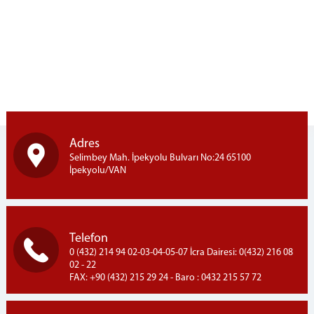
MAHKEMELER
CEZA MAHKEMELERİ
HUKUK MAHKEMELERİ
MÜLHAKAT ADLİYELERİ
Adres
Selimbey Mah. İpekyolu Bulvarı No:24 65100
İpekyolu/VAN
Telefon
0 (432) 214 94 02-03-04-05-07 İcra Dairesi: 0(432) 216 08
02 - 22
FAX: +90 (432) 215 29 24 - Baro : 0432 215 57 72