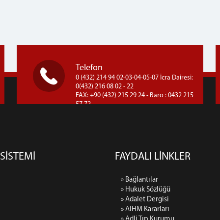
Telefon
0 (432) 214 94 02-03-04-05-07 İcra Dairesi:
0(432) 216 08 02 - 22
FAX: +90 (432) 215 29 24 - Baro : 0432 215
57 72
 SİSTEMİ
FAYDALI LİNKLER
» Bağlantılar
» Hukuk Sözlüğü
» Adalet Dergisi
» AİHM Kararları
» Adli Tıp Kurumu