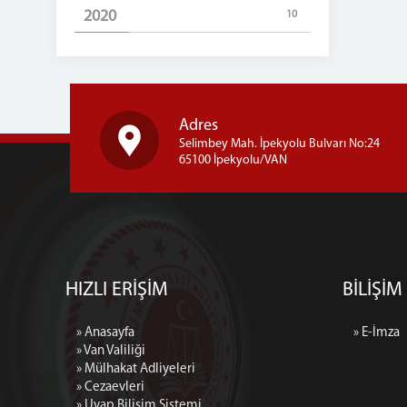
2020
10
Adres
Selimbey Mah. İpekyolu Bulvarı No:24
65100 İpekyolu/VAN
HIZLI ERİŞİM
BİLİŞİM
» Anasayfa
» E-İmza
» Van Valiliği
» Mülhakat Adliyeleri
» Cezaevleri
» Uyap Bilişim Sistemi