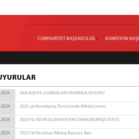
CUMHURİYET BAŞSAVCILIĞI
KOMİSYON BAŞ
UYURULAR
.2024
VAN ADLİYE LOJMANLARI HAKKINDA DUYURU
.2024
2025 yılı Kesinleşmiş Tercümanlık Bilirkişi Listesi
.2024
2025 YILI KESİN OLMAYAN TERCÜMAN BİLİRKİŞİ LİSTESİ
.2024
2025 Yılı Tercüman Bilirkişi Başvuru İlanı