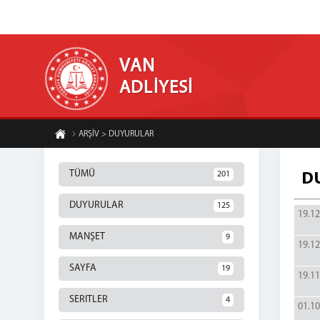
VAN
ADLİYESİ
ARŞİV > DUYURULAR
TÜMÜ
201
D
DUYURULAR
125
19.12
MANŞET
9
19.12
SAYFA
19
19.11
SERITLER
4
01.10