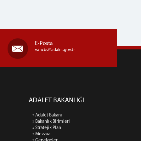
E-Posta
vancbs
adalet.gov.tr
ADALET BAKANLIĞI
» Adalet Bakanı
» Bakanlık Birimleri
» Stratejik Plan
» Mevzuat
» Genelgeler