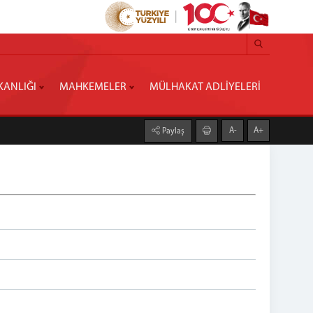
KANLIĞI
MAHKEMELER
MÜLHAKAT ADLİYELERİ
A-
A+
Paylaş