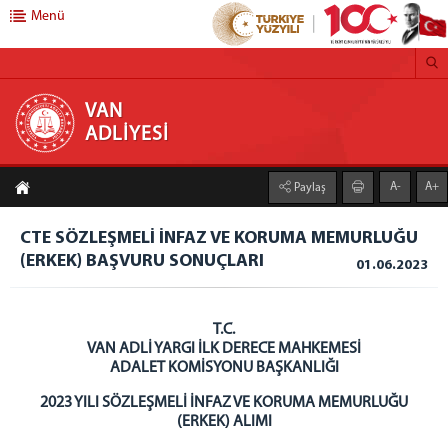
Menü
VAN ADLİYESİ
VAN
ADLİYESİ
CUMHURİYET BAŞSAVCILIĞI
A-
A+
Paylaş
CUMHURİYET BAŞSAVCISI
CUMHURİYET BAŞSAVCI VEKİLİ
CTE SÖZLEŞMELİ İNFAZ VE KORUMA MEMURLUĞU
CUMHURİYET SAVCILARI
(ERKEK) BAŞVURU SONUÇLARI
01.06.2023
CUMHURİYET BAŞSAVCILIĞI BİRİMLERİ
KOMİSYON BAŞKANLIĞI
T.C.
KOMİSYON BAŞKANI
VAN ADLİ YARGI İLK DERECE MAHKEMESİ
ADALET KOMİSYONU BAŞKANLIĞI
KOMİSYON ÜYELERİ
HAKİMLER
2023 YILI SÖZLEŞMELİ İNFAZ VE KORUMA MEMURLUĞU
(ERKEK) ALIMI
İZİNLİ HAKİMLER