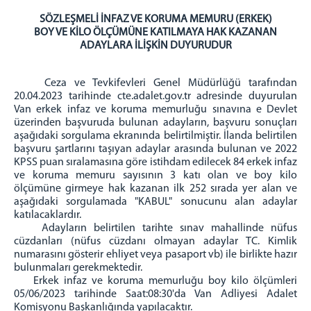
MAHKEMELER
SÖZLEŞMELİ İNFAZ VE KORUMA MEMURU (ERKEK)
BOY VE KİLO ÖLÇÜMÜNE KATILMAYA HAK KAZANAN
CEZA MAHKEMELERİ
ADAYLARA İLİŞKİN DUYURUDUR
HUKUK MAHKEMELERİ
MÜLHAKAT ADLİYELERİ
Ceza ve Tevkifevleri Genel Müdürlüğü tarafından
20.04.2023 tarihinde cte.adalet.gov.tr adresinde duyurulan
Van erkek infaz ve koruma memurluğu sınavına e Devlet
üzerinden başvuruda bulunan adayların, başvuru sonuçları
aşağıdaki sorgulama ekranında belirtilmiştir. İlanda belirtilen
başvuru şartlarını taşıyan adaylar arasında bulunan ve 2022
KPSS puan sıralamasına göre istihdam edilecek 84 erkek infaz
ve koruma memuru sayısının 3 katı olan ve boy kilo
ölçümüne girmeye hak kazanan ilk 252 sırada yer alan ve
aşağıdaki sorgulamada "KABUL" sonucunu alan adaylar
katılacaklardır.
Adayların belirtilen tarihte sınav mahallinde nüfus
cüzdanları (nüfus cüzdanı olmayan adaylar TC. Kimlik
numarasını gösterir ehliyet veya pasaport vb) ile birlikte hazır
bulunmaları gerekmektedir.
Erkek infaz ve koruma memurluğu boy kilo ölçümleri
05/06/2023 tarihinde Saat:08:30'da Van Adliyesi Adalet
Komisyonu Başkanlığında yapılacaktır.