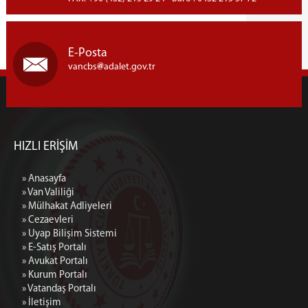
E-Posta
vancbs
adalet.gov.tr
HIZLI ERİŞİM
» Anasayfa
» Van Valiliği
» Mülhakat Adliyeleri
» Cezaevleri
» Uyap Bilişim Sistemi
» E-Satış Portalı
» Avukat Portalı
» Kurum Portalı
» Vatandaş Portalı
» İletişim