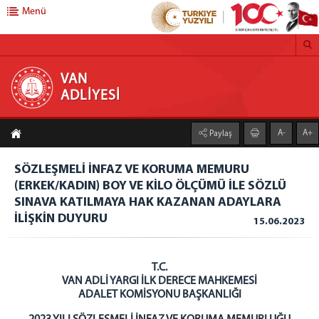
Menü
VAN ADLİYESİ
VAN
ADLİYESİ
CUMHURİYET BAŞSAVCILIĞI
A-
A+
Paylaş
CUMHURİYET BAŞSAVCISI
CUMHURİYET BAŞSAVCI VEKİLİ
SÖZLEŞMELİ İNFAZ VE KORUMA MEMURU
CUMHURİYET SAVCILARI
(ERKEK/KADIN) BOY VE KİLO ÖLÇÜMÜ İLE SÖZLÜ
CUMHURİYET BAŞSAVCILIĞI BİRİMLERİ
SINAVA KATILMAYA HAK KAZANAN ADAYLARA
İLİŞKİN DUYURU
15.06.2023
KOMİSYON BAŞKANLIĞI
KOMİSYON BAŞKANI
KOMİSYON ÜYELERİ
T.C.
VAN ADLİ YARGI İLK DERECE MAHKEMESİ
HAKİMLER
ADALET KOMİSYONU BAŞKANLIĞI
İZİNLİ HAKİMLER