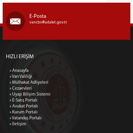
E-Posta
vancbs
adalet.gov.tr
HIZLI ERİŞİM
» Anasayfa
» Van Valiliği
» Mülhakat Adliyeleri
» Cezaevleri
» Uyap Bilişim Sistemi
» E-Satış Portalı
» Avukat Portalı
» Kurum Portalı
» Vatandaş Portalı
» İletişim