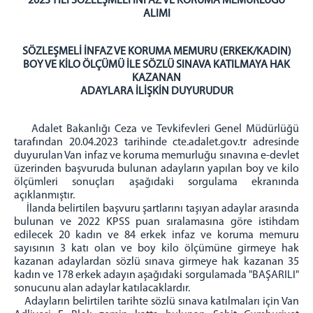
2023 YILI SÖZLEŞMELİ İNFAZ VE KORUMA MEMURLUĞU
MAHKEMELER
ALIMI
CEZA MAHKEMELERİ
SÖZLEŞMELİ İNFAZ VE KORUMA MEMURU (ERKEK/KADIN)
HUKUK MAHKEMELERİ
BOY VE KİLO ÖLÇÜMÜ İLE SÖZLÜ SINAVA KATILMAYA HAK
MÜLHAKAT ADLİYELERİ
KAZANAN
ADAYLARA İLİŞKİN DUYURUDUR
Adalet Bakanlığı Ceza ve Tevkifevleri Genel Müdürlüğü
tarafından 20.04.2023 tarihinde cte.adalet.gov.tr adresinde
duyurulan Van infaz ve koruma memurluğu sınavına e-devlet
üzerinden başvuruda bulunan adayların yapılan boy ve kilo
ölçümleri sonuçları aşağıdaki sorgulama ekranında
açıklanmıştır.
İlanda belirtilen başvuru şartlarını taşıyan adaylar arasında
bulunan ve 2022 KPSS puan sıralamasına göre istihdam
edilecek 20 kadın ve 84 erkek infaz ve koruma memuru
sayısının 3 katı olan ve boy kilo ölçümüne girmeye hak
kazanan adaylardan sözlü sınava girmeye hak kazanan 35
kadın ve 178 erkek adayın aşağıdaki sorgulamada "BAŞARILI"
sonucunu alan adaylar katılacaklardır.
Adayların belirtilen tarihte sözlü sınava katılmaları için Van