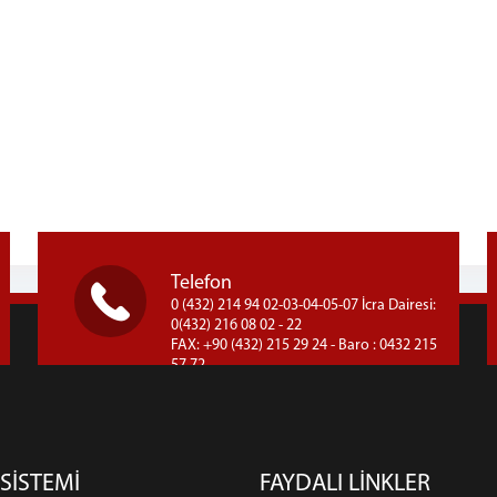
Telefon
0 (432) 214 94 02-03-04-05-07 İcra Dairesi:
0(432) 216 08 02 - 22
FAX: +90 (432) 215 29 24 - Baro : 0432 215
57 72
 SİSTEMİ
FAYDALI LİNKLER