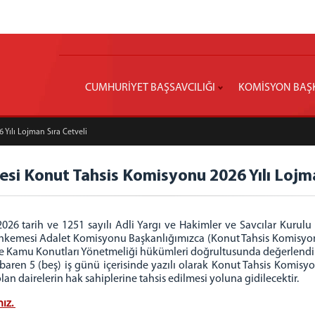
CUMHURİYET BAŞSAVCILIĞI
KOMİSYON BAŞ
Yılı Lojman Sıra Cetveli
esi Konut Tahsis Komisyonu 2026 Yılı Lojma
026 tarih ve 1251 sayılı Adli Yargı ve Hakimler ve Savcılar Kurulu 
hkemesi Adalet Komisyonu Başkanlığımızca (Konut Tahsis Komisyonu)
ile Kamu Konutları Yönetmeliği hükümleri doğrultusunda değerlendiri
itibaren 5 (beş) iş günü içerisinde yazılı olarak Konut Tahsis Komisyo
an dairelerin hak sahiplerine tahsis edilmesi yoluna gidilecektir.
nız.