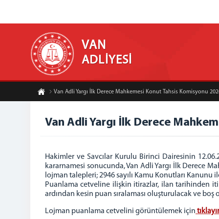
VAN
ADLİYESİ
Van Adli Yargı İlk Derece Mahkemesi Konut Tahsis Komisyonu 2026 
Van Adli Yargı İlk Derece Mahkem
Hakimler ve Savcılar Kurulu Birinci Dairesinin 12.06.2
kararnamesi sonucunda, Van Adli Yargı İlk Derece Ma
lojman talepleri; 2946 sayılı Kamu Konutları Kanunu 
Puanlama cetveline ilişkin itirazlar, ilan tarihinden 
ardından kesin puan sıralaması oluşturulacak ve boş ol
Lojman puanlama cetvelini görüntülemek için
tıklayı