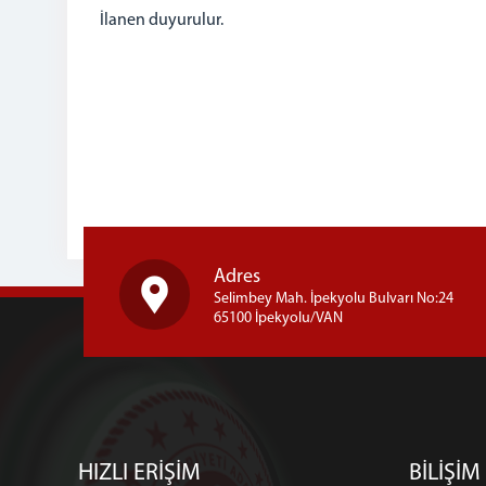
İlanen duyurulur.
Adres
Selimbey Mah. İpekyolu Bulvarı No:24
65100 İpekyolu/VAN
HIZLI ERİŞİM
BİLİŞİM