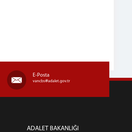
E-Posta
vancbs
adalet.gov.tr
ADALET BAKANLIĞI